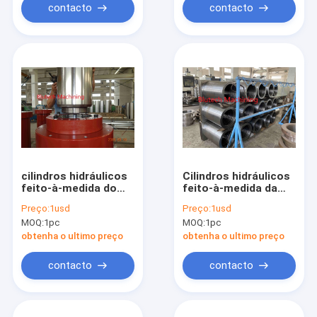
contacto
contacto
cilindros hidráulicos
Cilindros hidráulicos
feito-à-medida do
feito-à-medida da
curso de 1000mm
única ação para
Preço:
1usd
Preço:
1usd
pavimentos da
MOQ:
1pc
MOQ:
1pc
cerâmica das telhas
obtenha o ultimo preço
obtenha o ultimo preço
contacto
contacto