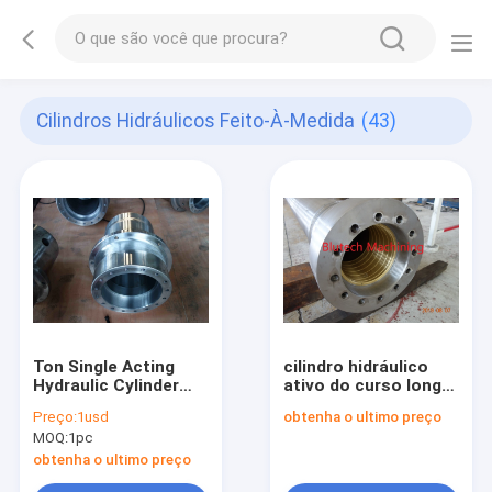
Cilindros Hidráulicos Feito-À-Medida
(43)
Ton Single Acting
cilindro hidráulico
Hydraulic Cylinder
ativo do curso longo
2000
de 5000mm único
Preço:
1usd
obtenha o ultimo preço
MOQ:
1pc
obtenha o ultimo preço