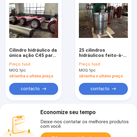
Cilindro hidráulico da
25 cilindros
única ação C45 para
hidráulicos feito-à-
a imprensa quente
medida do Mpa,
Preço:
1usd
Preço:
1usd
do painel de
único cilindro
MOQ:
1pc
MOQ:
1pc
partículas ligado do
hidráulico ativo
cimento
dobro
obtenha o ultimo preço
obtenha o ultimo preço
contacto
contacto
Economize seu tempo
Deixe-nos contatar os melhores produtos
com você.