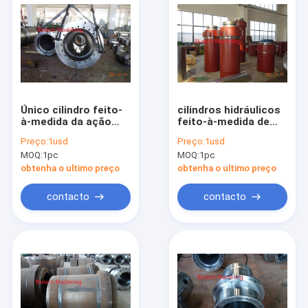
Único cilindro feito-
cilindros hidráulicos
à-medida da ação
feito-à-medida de
para a imprensa de
1000mm para as
Preço:
1usd
Preço:
1usd
carimbo quente
gaxetas principais de
MOQ:
1pc
MOQ:
1pc
hidráulica
cilindro
obtenha o ultimo preço
obtenha o ultimo preço
contacto
contacto
Casa
produtos
Quem Somos