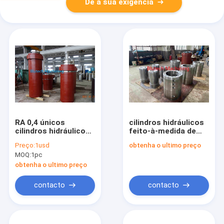
Dê a sua exigência
RA 0,4 únicos
cilindros hidráulicos
cilindros hidráulicos
feito-à-medida de
ativos para correias
250mm para a
Preço:
1usd
obtenha o ultimo preço
transportadoras de
imprensa quente do
MOQ:
1pc
junta do Teflon
multi parquet da
mobília da luz do dia
obtenha o ultimo preço
contacto
contacto