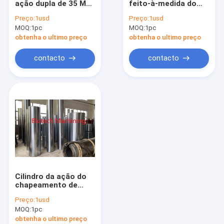
ação dupla de 35 Mpa
feito-à-medida do
Placa de imprensa de HPL
para o freio
curso de 2500mm
Preço:
1usd
Preço:
1usd
hidráulico da
para BMC/GMT
MOQ:
Moldura do vidro de originais de aço
1pc
MOQ:
1pc
imprensa do CNC
obtenha o ultimo preço
obtenha o ultimo preço
Moldura do vidro de originais de alumínio
contacto
contacto
Quadro soldado do CNC
Cilindro da ação do
chapeamento de
Chrome único para a
Preço:
1usd
imprensa hidráulica
MOQ:
1pc
de Elastoforming
obtenha o ultimo preço