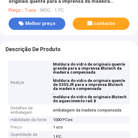
originais quente para a imprensa da madeira
compensada
Preço：1 ucs
MOQ：1 PC
Melhor preço
contacto
Descrição De Produto
Moldura do vidro de originais quente
grande para a imprensa Blutech da
madeira compensada
,
Moldura do vidro de originais quente
Realçar
de S355JR para a imprensa Blutech
da madeira compensada
,
moldura do vidro de originais Blutech
do aquecimento ra0.8
Detalhes da
embalagem da madeira compensada
embalagem
Habilidade da fonte
1000 PCes
Preço
1 ucs
Quantidade de
1 PC