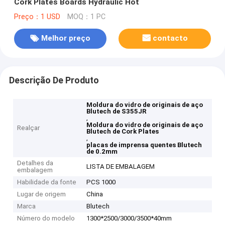
Cork Plates Boards Hydraulic Hot
Preço：1 USD
MOQ：1 PC
Melhor preço
contacto
Descrição De Produto
Moldura do vidro de originais de aço
Blutech de S355JR
,
Moldura do vidro de originais de aço
Realçar
Blutech de Cork Plates
,
placas de imprensa quentes Blutech
de 0.2mm
Detalhes da
LISTA DE EMBALAGEM
embalagem
Habilidade da fonte
PCS 1000
Lugar de origem
China
Marca
Blutech
Número do modelo
1300*2500/3000/3500*40mm