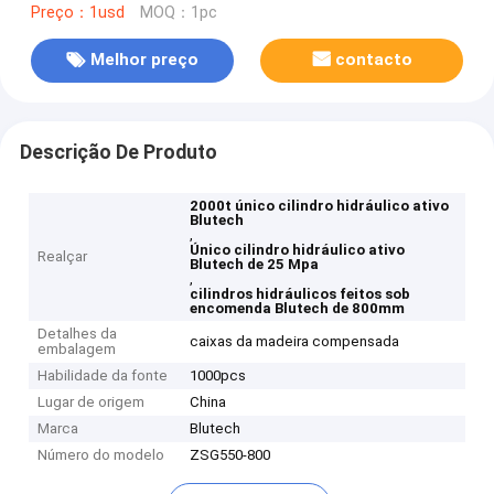
Preço：1usd
MOQ：1pc
Melhor preço
contacto
Descrição De Produto
2000t único cilindro hidráulico ativo
Blutech
,
Único cilindro hidráulico ativo
Realçar
Blutech de 25 Mpa
,
cilindros hidráulicos feitos sob
encomenda Blutech de 800mm
Detalhes da
caixas da madeira compensada
embalagem
Habilidade da fonte
1000pcs
Lugar de origem
China
Marca
Blutech
Número do modelo
ZSG550-800