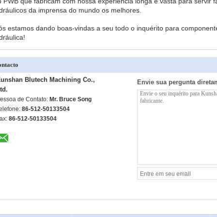
o PWB que fabricam com nossa experiência longa e vasta para servir f
idráulicos da imprensa do mundo os melhores.
ós estamos dando boas-vindas a seu todo o inquérito para component
dráulica!
ntacto
unshan Blutech Machining Co.,
Envie sua pergunta direta
td.
essoa de Contato:
Mr. Bruce Song
elefone:
86-512-50133504
ax:
86-512-50133504