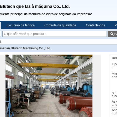
lutech que faz à máquina Co., Ltd.
quente principal da moldura do vidro de originais da imprensa!
Excursão da fábrica
Controle da qualidade
Contacte-nos
P
P
d.
nshan Blutech Machining Co., Ltd.
Det
Tip
:
Me
prin
N º
fun
As 
anu
Ano
Fun