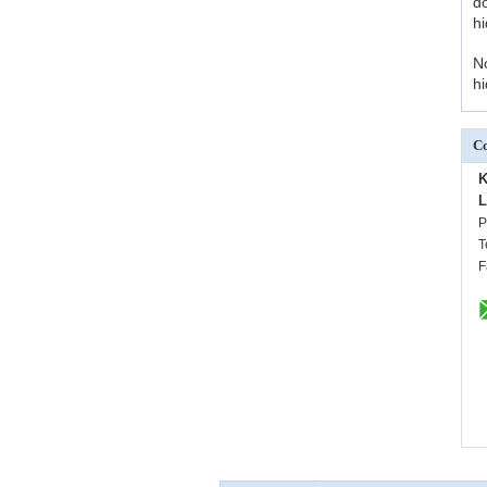
d
h
N
hi
Co
K
L
P
T
F