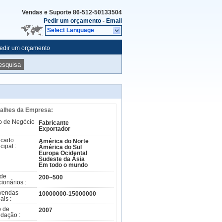
Vendas e Suporte
86-512-50133504
Pedir um orçamento
-
Email
Select Language
edir um orçamento
esquisa
alhes da Empresa:
o de Negócio
Fabricante
Exportador
rcado
América do Norte
cipal :
Ámérica do Sul
Europa Ocidental
Sudeste da Ásia
Em todo o mundo
 de
200~500
cionários :
vendas
10000000-15000000
ais :
 de
2007
dação :