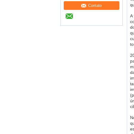
q
Contato
A
c
do
q
c
t
20
p
m
d
i
t
im
(
ú
ci
N
q
e