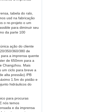
ensa, tabela do ralo,
mos usd na fabricação
os o re-projeto o um
ssible para diminuir seu
mo da parte 100
única ação do cliente
320/350/360/380 de
m para a imprensa quente
mater de 650mm para a
de Changzhou. Mais
s um ciclo para breve a
de alta pressão) /PB
máximo 1.5m do pistão e
junto hidráulicos do
ico para procuras
 E nós temos
ensada e da imprensa