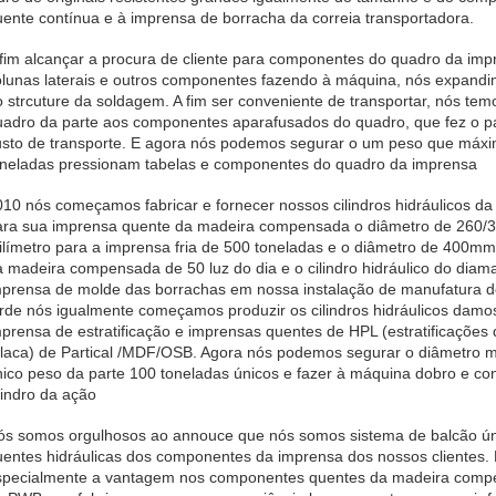
uente contínua e à imprensa de borracha da correia transportadora.
 fim alcançar a procura de cliente para componentes do quadro da impr
olunas laterais e outros componentes fazendo à máquina, nós expandi
 strcuture da soldagem. A fim ser conveniente de transportar, nós tem
uadro da parte aos componentes aparafusados do quadro, que fez o pa
usto de transporte. E agora nós podemos segurar o um peso que máxi
oneladas pressionam tabelas e componentes do quadro da imprensa
10 nós começamos fabricar e fornecer nossos cilindros hidráulicos da 
ara sua imprensa quente da madeira compensada o diâmetro de 260/
ilímetro para a imprensa fria de 500 toneladas e o diâmetro de 400m
a madeira compensada de 50 luz do dia e o cilindro hidráulico do dia
mprensa de molde das borrachas em nossa instalação de manufatura 
arde nós igualmente começamos produzir os cilindros hidráulicos damo
prensa de estratificação e imprensas quentes de HPL (estratificações 
placa) de Partical /MDF/OSB. Agora nós podemos segurar o diâmetro 
nico peso da parte 100 toneladas únicos e fazer à máquina dobro e con
lindro da ação
ós somos orgulhosos ao annouce que nós somos sistema de balcão ún
uentes hidráulicas dos componentes da imprensa dos nossos clientes.
specialmente a vantagem nos componentes quentes da madeira comp