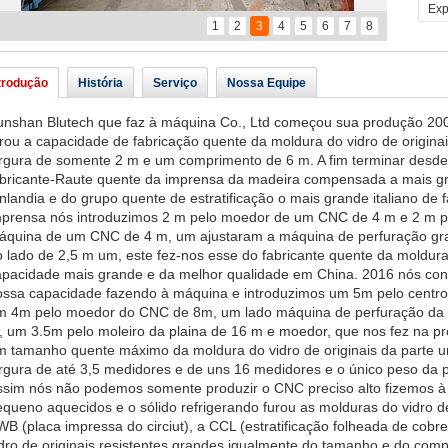
Exp
1
2
3
4
5
6
7
8
trodução
História
Serviço
Nossa Equipe
unshan Blutech que faz à máquina Co., Ltd começou sua produção 2006
urou a capacidade de fabricação quente da moldura do vidro de origin
argura de somente 2 m e um comprimento de 6 m. A fim terminar desd
abricante-Raute quente da imprensa da madeira compensada a mais 
nlandia e do grupo quente de estratificação o mais grande italiano de
mprensa nós introduzimos 2 m pelo moedor de um CNC de 4 m e 2 m pe
áquina de um CNC de 4 m, um ajustaram a máquina de perfuração gra
 lado de 2,5 m um, este fez-nos esse do fabricante quente da moldura 
apacidade mais grande e da melhor qualidade em China. 2016 nós co
ossa capacidade fazendo à máquina e introduzimos um 5m pelo centr
m 4m pelo moedor do CNC de 8m, um lado máquina de perfuração da
, um 3.5m pelo moleiro da plaina de 16 m e moedor, que nos fez na p
m tamanho quente máximo da moldura do vidro de originais da parte
argura de até 3,5 medidores e de uns 16 medidores e o único peso da p
ssim nós não podemos somente produzir o CNC preciso alto fizemos 
queno aquecidos e o sólido refrigerando furou as molduras do vidro de
B (placa impressa do circiut), a CCL (estratificação folheada de cobr
idro de originais resistentes grandes igualmente do tamanho e do com