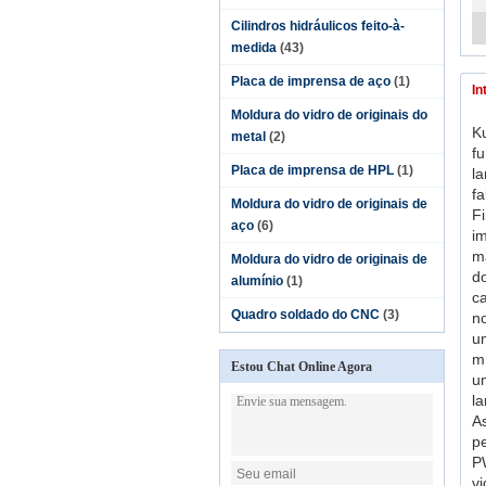
Cilindros hidráulicos feito-à-
medida
(43)
Placa de imprensa de aço
(1)
In
Moldura do vidro de originais do
K
metal
(2)
f
Placa de imprensa de HPL
(1)
l
f
Moldura do vidro de originais de
Fi
aço
(6)
i
m
Moldura do vidro de originais de
do
alumínio
(1)
c
Quadro soldado do CNC
(3)
n
u
m
Estou Chat Online Agora
u
l
A
pe
PW
v