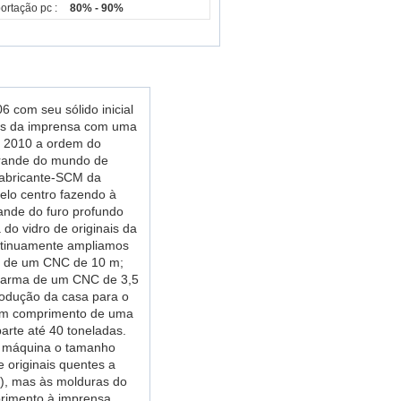
ortação pc :
80% - 90%
 com seu sólido inicial
ais da imprensa com uma
e 2010 a ordem do
grande do mundo de
 fabricante-SCM da
lo centro fazendo à
nde do furo profundo
do vidro de originais da
ntinuamente ampliamos
o de um CNC de 10 m;
 arma de um CNC de 3,5
rodução da casa para o
 um comprimento de uma
arte até 40 toneladas.
à máquina o tamanho
 originais quentes a
e), mas às molduras do
primento à imprensa