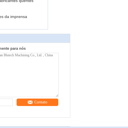
abricantes quentes
es da imprensa
mente para nós
Contato