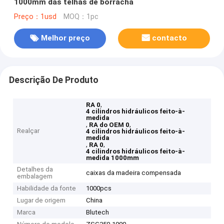
1000mm das telhas de borracha
Preço：1usd
MOQ：1pc
Melhor preço
contacto
Descrição De Produto
,
RA 0
4 cilindros hidráulicos feito-à-
medida
,
,
RA do OEM 0
Realçar
4 cilindros hidráulicos feito-à-
medida
,
,
RA 0
4 cilindros hidráulicos feito-à-
medida 1000mm
Detalhes da
caixas da madeira compensada
embalagem
Habilidade da fonte
1000pcs
Lugar de origem
China
Marca
Blutech