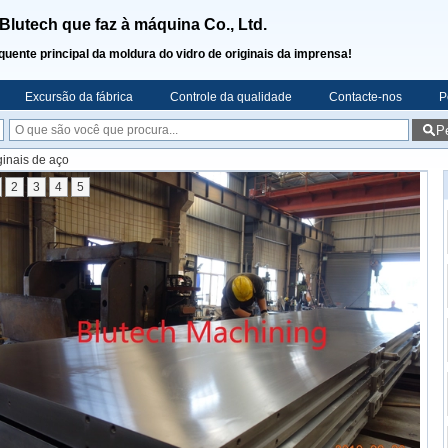
lutech que faz à máquina Co., Ltd.
quente principal da moldura do vidro de originais da imprensa!
Excursão da fábrica
Controle da qualidade
Contacte-nos
P
P
ginais de aço
2
3
4
5