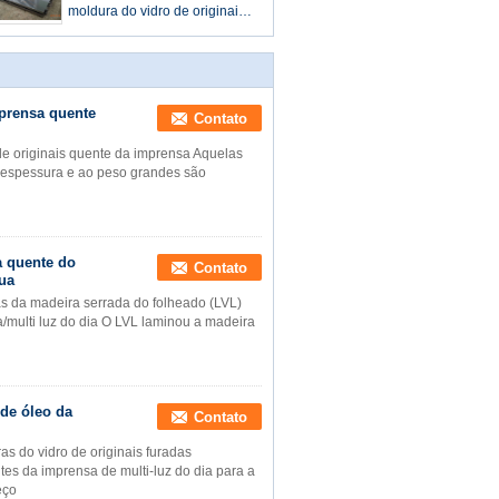
multi luz do dia
moldura do vidro de originais
de aço decorativa das luz do
dia dos painéis da multi
mprensa quente
Contato
de originais quente da imprensa Aquelas
à espessura e ao peso grandes são
a quente do
Contato
nua
s da madeira serrada do folheado (LVL)
/multi luz do dia O LVL laminou a madeira
 de óleo da
Contato
s do vidro de originais furadas
tes da imprensa de multi-luz do dia para a
eço