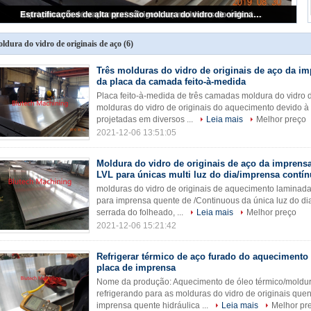
Três molduras do vidro de originais de aço da imprensa quente da placa da camada feito-à-medida
Aquecimento de vapor que refrigera as molduras do vidro de originais de aço furadas para a imprensa quente das multi luz do dia
Refrigerar térmico de aço furado do aquecimento de óleo da placa de imprensa
Estratificações de alta pressão moldura do vidro de originais de aço decorativa das luz do dia dos painéis da multi
Moldura do vidro de originais de aço da imprensa quente do LVL para únicas multi luz do dia/imprensa contínua
ldura do vidro de originais de aço
(6)
Três molduras do vidro de originais de aço da i
da placa da camada feito-à-medida
Placa feito-à-medida de três camadas moldura do vidro 
molduras do vidro de originais do aquecimento devido 
projetadas em diversos ...
Leia mais
Melhor preço
2021-12-06 13:51:05
Moldura do vidro de originais de aço da imprens
LVL para únicas multi luz do dia/imprensa contí
molduras do vidro de originais de aquecimento laminada
para imprensa quente de /Continuous da única luz do dia
serrada do folheado, ...
Leia mais
Melhor preço
2021-12-06 15:21:42
Refrigerar térmico de aço furado do aquecimento
placa de imprensa
Nome da produção: Aquecimento de óleo térmico/moldura
refrigerando para as molduras do vidro de originais quen
imprensa quente hidráulica ...
Leia mais
Melhor pr