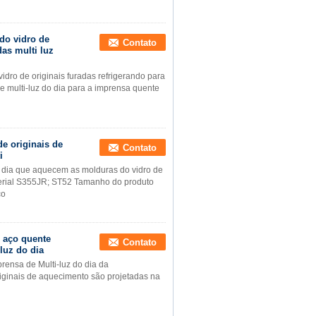
do vidro de
Contato
das multi luz
ro de originais furadas refrigerando para
e multi-luz do dia para a imprensa quente
de originais de
Contato
i
o dia que aquecem as molduras do vidro de
aterial S355JR; ST52 Tamanho do produto
ço
e aço quente
Contato
luz do dia
rensa de Multi-luz do dia da
riginais de aquecimento são projetadas na