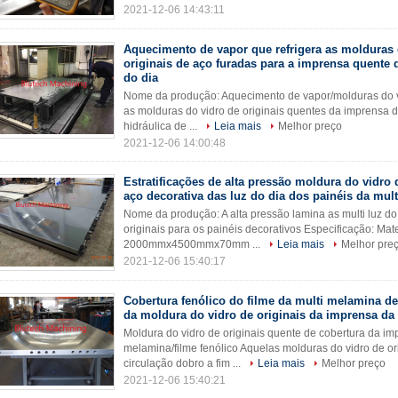
2021-12-06 14:43:11
Aquecimento de vapor que refrigera as molduras 
originais de aço furadas para a imprensa quente 
do dia
Nome da produção: Aquecimento de vapor/molduras do vid
as molduras do vidro de originais quentes da imprensa d
hidráulica de ...
Leia mais
Melhor preço
2021-12-06 14:00:48
Estratificações de alta pressão moldura do vidro 
aço decorativa das luz do dia dos painéis da mult
Nome da produção: A alta pressão lamina as multi luz d
originais para os painéis decorativos Especificação: M
2000mmx4500mmx70mm ...
Leia mais
Melhor pre
2021-12-06 15:40:17
Cobertura fenólico do filme da multi melamina d
da moldura do vidro de originais da imprensa da 
Moldura do vidro de originais quente de cobertura da imp
melamina/filme fenólico Aquelas molduras do vidro de o
circulação dobro a fim ...
Leia mais
Melhor preço
2021-12-06 15:40:21