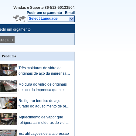
Vendas e Suporte
86-512-50133504
Pedir um orçamento
-
Email
Select Language
edir um orçamento
esquisa
Produtos
Três molduras do vidro de
originais de aço da imprensa
quente da placa da camada
feito-à-medida
Moldura do vidro de originais
de aço da imprensa quente do
LVL para únicas multi luz do
dia/imprensa contínua
Refrigerar térmico de aço
furado do aquecimento de óleo
da placa de imprensa
Aquecimento de vapor que
refrigera as molduras do vidro
de originais de aço furadas
para a imprensa quente das
Estratificações de alta pressão