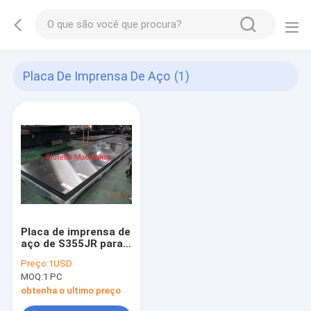
Placa De Imprensa De Aço
(1)
Placa de imprensa de
aço de S355JR para
o parquet da porta
Preço:
1USD
do cartão duro
MOQ:
1 PC
obtenha o ultimo preço