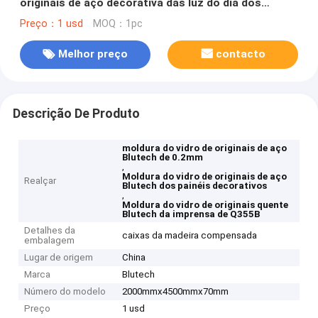
originais de aço decorativa das luz do dia dos
painéis da multi
Preço：1 usd
MOQ：1pc
Melhor preço
contacto
Descrição De Produto
moldura do vidro de originais de aço
Blutech de 0.2mm
,
Moldura do vidro de originais de aço
Realçar
Blutech dos painéis decorativos
,
Moldura do vidro de originais quente
Blutech da imprensa de Q355B
Detalhes da
caixas da madeira compensada
embalagem
Lugar de origem
China
Marca
Blutech
Número do modelo
2000mmx4500mmx70mm
Preço
1 usd