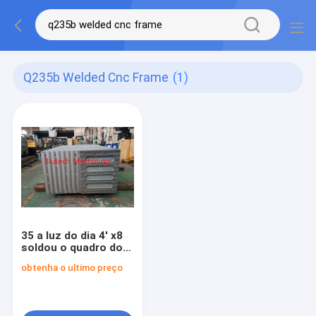
Q235b Welded Cnc Frame
(1)
35 a luz do dia 4' x8
soldou o quadro do
CNC, quadro quente
obtenha o ultimo preço
da imprensa da
madeira compensada