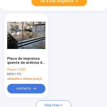
Dê a sua exigência
Placa de imprensa
quente da ardósia de
mármore do granito
Preço:
1 USD
para a imprensa
MOQ:
1 PC
hidráulica da
compressão
obtenha o ultimo preço
contacto
Veja mais