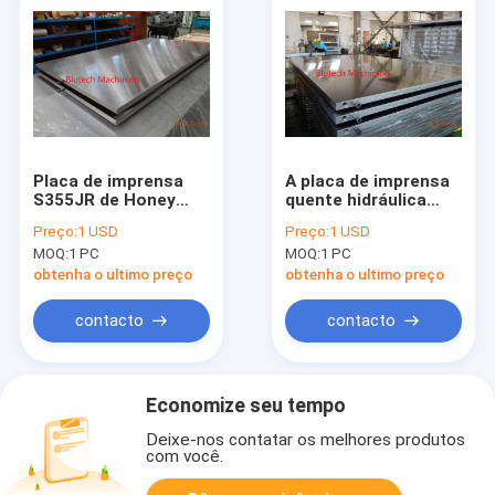
Placa de imprensa
A placa de imprensa
S355JR de Honey
quente hidráulica
Comb Panels
para as telhas de
Preço:
1 USD
Preço:
1 USD
Hydraulic Hot
borracha reciclou
MOQ:
1 PC
MOQ:
1 PC
S275JR
materiais
obtenha o ultimo preço
obtenha o ultimo preço
contacto
contacto
Economize seu tempo
Deixe-nos contatar os melhores produtos
com você.