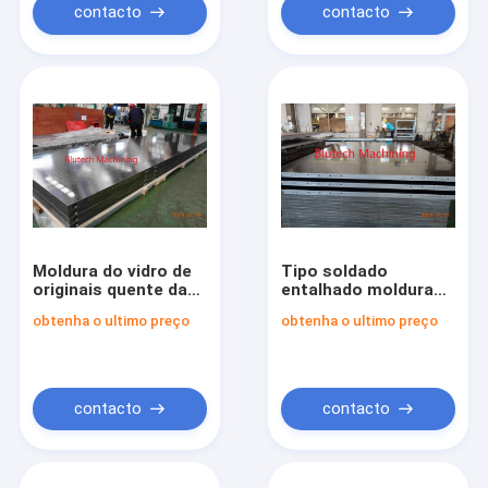
contacto
contacto
Moldura do vidro de
Tipo soldado
originais quente da
entalhado moldura
multi luz do dia para
do vidro de originais
obtenha o ultimo preço
obtenha o ultimo preço
o tipo soldado
quente para luz do
entalhado imprensa
dia da imprensa da
da madeira
madeira compensada
compensada
a multi
contacto
contacto