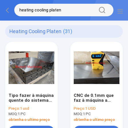
Heating Cooling Platen
(31)
Tipo fazer à máquina
CNC de 0.1mm que
quente do sistema
faz à máquina a
da tomada do
moldura do vidro de
Preço:
1 usd
Preço:
1 USD
parafuso do CNC da
originais quente para
MOQ:
1 PC
MOQ:
1 PC
moldura do vidro de
a imprensa da
originais da imprensa
madeira compensada
obtenha o ultimo preço
obtenha o ultimo preço